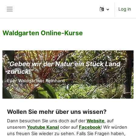
Skip to main content
Log in
Side panel
Waldgarten Online-Kurse
"Geben wir der Natur ein Stück Land
zurück!"
Euer Waldgärtner Reinhard
Wollen Sie mehr über uns wissen?
Dann besuchen Sie uns doch auf der
Website
, auf
unserem
Youtube
Kanal
oder auf
Facebook
! Wir würden
uns freuen Sie wieder zu sehen. Falls Sie Fragen haben,